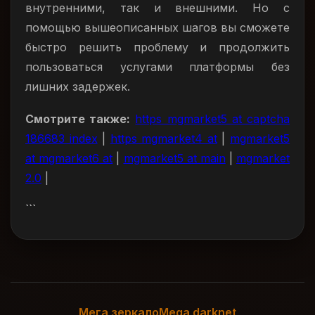
внутренними, так и внешними. Но с
помощью вышеописанных шагов вы сможете
быстро решить проблему и продолжить
пользоваться услугами платформы без
лишних задержек.
Смотрите также:
https mgmarket5 at captcha
186683 index
|
https mgmarket4 at
|
mgmarket5
at mgmarket6 at
|
mgmarket5 at main
|
mgmarket
2.0
|
```
Мега зеркало
Mega darknet