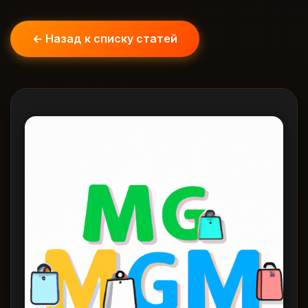
← Назад к списку статей