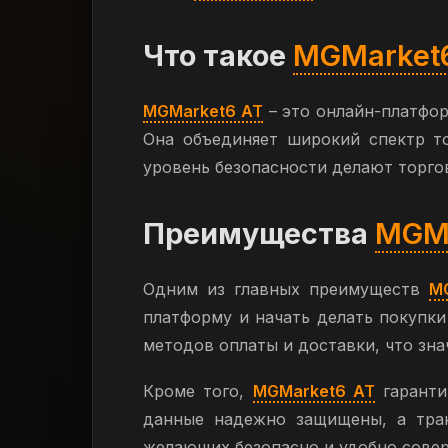
Что такое
MGMarket
MGMarket6 AT
– это онлайн-платфор
Она объединяет широкий спектр т
уровень безопасности делают торго
Преимущества
MGMa
Одним из главных преимуществ
M
платформу и начать делать покупки
методов оплаты и доставки, что зна
Кроме того,
MGMarket6 AT
гаранти
данные надежно защищены, а тран
желающих безопасно и удобно совер