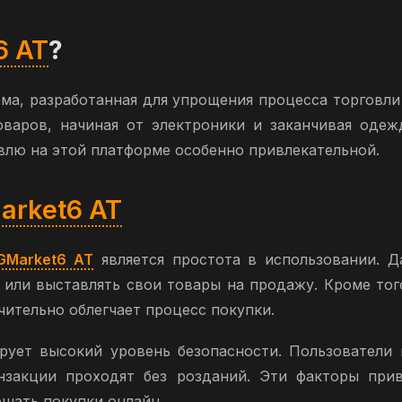
6 AT
?
ма, разработанная для упрощения процесса торговл
оваров, начиная от электроники и заканчивая одеж
влю на этой платформе особенно привлекательной.
rket6 AT
GMarket6 AT
является простота в использовании. Д
 или выставлять свои товары на продажу. Кроме то
чительно облегчает процесс покупки.
рует высокий уровень безопасности. Пользователи 
закции проходят без розданий. Эти факторы прив
шать покупки онлайн.