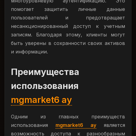
многоуровневую аутентификацию. Это
помогает защитить личные данные
пользователей и предотвращает
несанкционированный доступ к учетным
записям. Благодаря этому, клиенты могут
быть уверены в сохранности своих активов
и информации.
Преимущества
использования
mgmarket6 ay
Одним из главных преимуществ
использования
mgmarket6 ay
является
возможность доступа к разнообразным