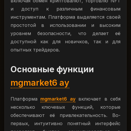
включая обмен криптовалют, торговлю NFT
и доступ к различным финансовым
инструментам. Платформа выделяется своей
простотой в использовании и высоким
уровнем безопасности, что делает её
доступной как для новичков, так и для
опытных трейдеров.
Основные функции
mgmarket6 ay
Платформа
mgmarket6 ay
включает в себя
несколько ключевых функций, которые
обеспечивают её привлекательность. Во-
первых, интуитивно понятный интерфейс