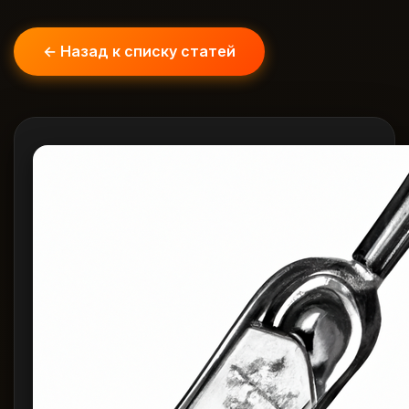
← Назад к списку статей