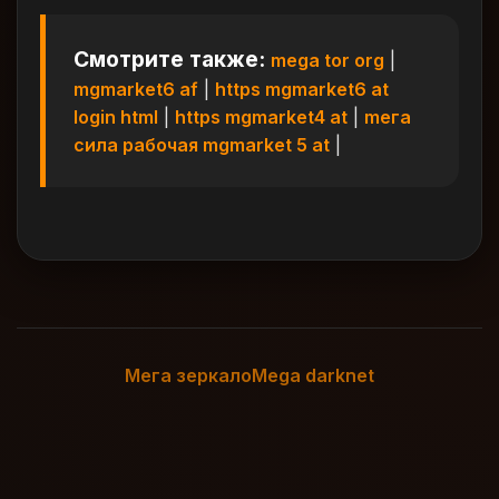
Смотрите также:
mega tor org
|
mgmarket6 af
|
https mgmarket6 at
login html
|
https mgmarket4 at
|
meга
сила рабочая mgmarket 5 at
|
Мега зеркало
Mega darknet