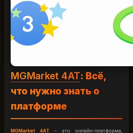
MGMarket 4AT
: Всё,
что нужно знать о
платформе
MGMarket 4AT
– это онлайн-платформа,