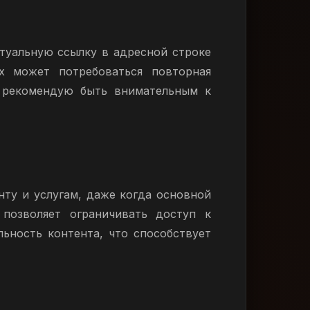
ктуальную ссылку в адресной строке
х может потребоваться повторная
е рекомендую быть внимательным к
нту и услугам, даже когда основной
позволяет ограничивать доступ к
ьность контента, что способствует