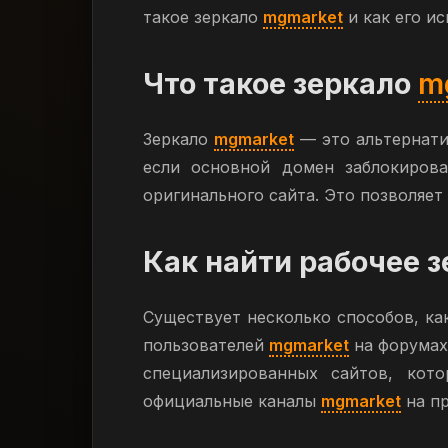
такое зеркало
mgmarket
и как его и
Что такое зеркало
m
Зеркало
mgmarket
— это альтернатив
если основной домен заблокирова
оригинального сайта. Это позволяе
Как найти рабочее 
Существует несколько способов, ка
пользователей
mgmarket
на форумах 
специализированных сайтов, кот
официальные каналы
mgmarket
на пр