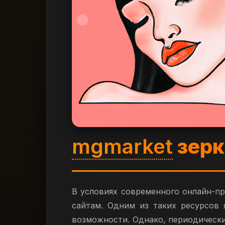
mgmarket
зерк
В условиях современного онлайн-п
сайтам. Одним из таких ресурсов 
возможности. Однако, периодически