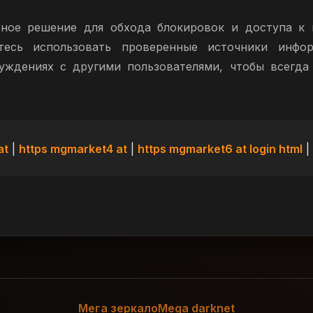
ое решение для обхода блокировок и доступа к 
тесь использовать проверенные источники инфо
уждениях с другими пользователями, чтобы всегда
at
|
https mgmarket4 at
|
https mgmarket6 at login html
|
Мега зеркало
Mega darknet